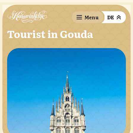
Direct naar de content
Direct naar de footer
DE
English
Tourist in Gouda
Nederlands
Français