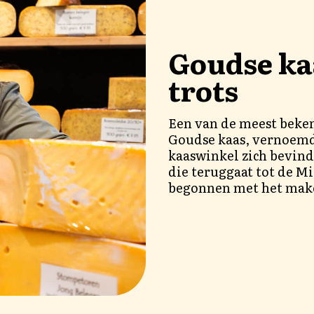
Goudse ka
trots
Een van de meest beken
Goudse kaas, vernoemd
kaaswinkel zich bevind
die teruggaat tot de M
begonnen met het make