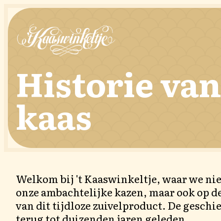
Direct naar de content
Direct naar de footer
Historie va
kaas
Welkom bij 't Kaaswinkeltje, waar we niet
onze ambachtelijke kazen, maar ook op de
van dit tijdloze zuivelproduct. De geschi
terug tot duizenden jaren geleden.