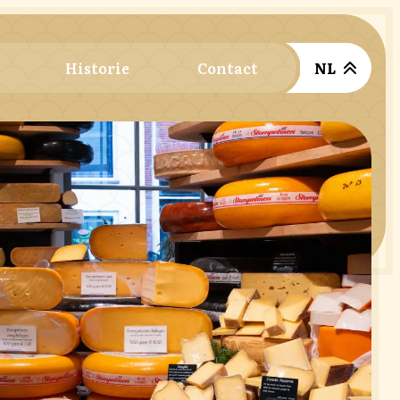
s
Historie
Contact
NL
English
Deutsch
Français