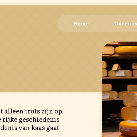
Home
Over on
n
 alleen trots zijn op
 rijke geschiedenis
edenis van kaas gaat