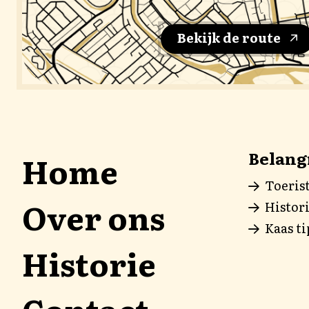
Bekijk de route
Belangr
Home
Toeris
Over ons
Histori
Kaas ti
Historie