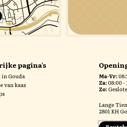
ijke pagina's
Opening
t in Gouda
Ma-Vr:
08:
Za:
08:00 - 
e van kaas
Zo:
Geslot
ps
Lange Tie
2801 KH G
Routeb