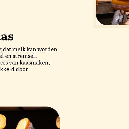
aas
ng dat melk kan worden
l en stremsel,
oces van kaasmaken,
ikkeld door